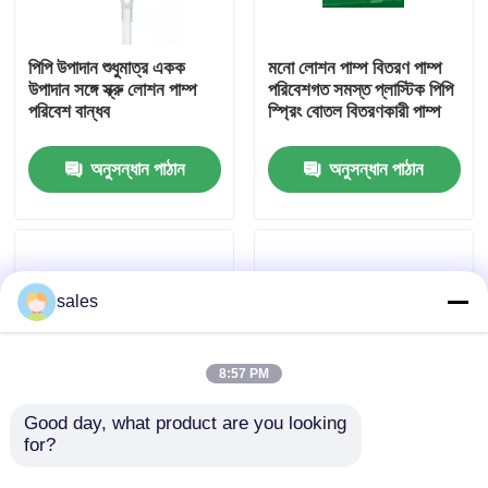
পিপি উপাদান শুধুমাত্র একক
মনো লোশন পাম্প বিতরণ পাম্প
উপাদান সঙ্গে স্ক্রু লোশন পাম্প
পরিবেশগত সমস্ত প্লাস্টিক পিপি
পরিবেশ বান্ধব
স্প্রিং বোতল বিতরণকারী পাম্প
অনুসন্ধান পাঠান
অনুসন্ধান পাঠান
sales
বাড়ি
8:57 PM
পণ্য
Good day, what product are you looking 
for?
24/410 28/410 কাস্টম রঙ
ইকো-ফ্রেন্ডলি 28/410 মনো
উচ্চ সব প্লাস্টিক লোশন পাম্প
উপাদান সহ সমস্ত প্লাস্টিক
আমাদের সম্বন্ধে