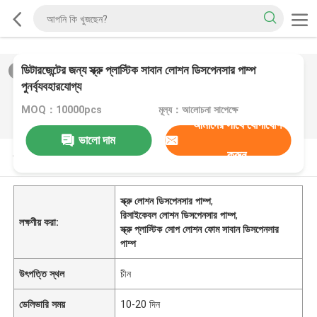
ডিটারজেন্টের জন্য স্ক্রু প্লাস্টিক সাবান লোশন ডিসপেনসার পাম্প
2
/
0
পুনর্ব্যবহারযোগ্য
MOQ：10000pcs
মূল্য：আলোচনা সাপেক্ষে
আমাদের সাথে যোগাযোগ
ভালো দাম
করুন
পণ্যের বর্ণনা
স্ক্রু লোশন ডিসপেনসার পাম্প
,
রিসাইকেবল লোশন ডিসপেনসার পাম্প
,
লক্ষণীয় করা:
স্ক্রু প্লাস্টিক সোপ লোশন ফোম সাবান ডিসপেনসার
পাম্প
উৎপত্তি স্থল
চীন
ডেলিভারি সময়
10-20 দিন