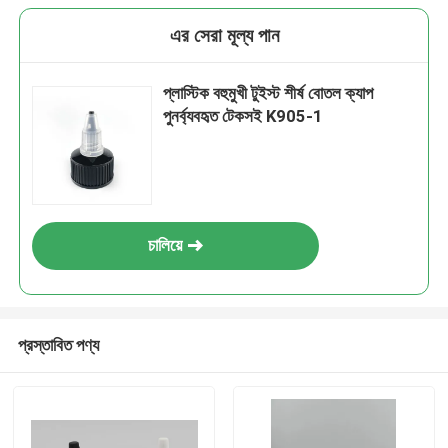
এর সেরা মূল্য পান
প্লাস্টিক বহুমুখী টুইস্ট শীর্ষ বোতল ক্যাপ
পুনর্ব্যবহৃত টেকসই K905-1
চালিয়ে
প্রস্তাবিত পণ্য