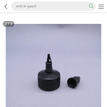
2
/
3