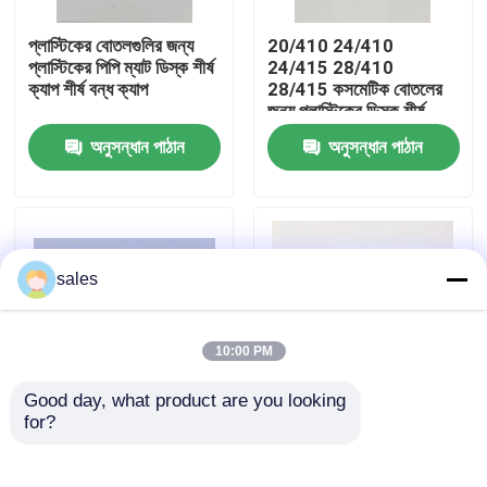
প্লাস্টিকের বোতলগুলির জন্য
20/410 24/410
কারখানা ভ্রমণ
প্লাস্টিকের পিপি ম্যাট ডিস্ক শীর্ষ
24/415 28/410
ক্যাপ শীর্ষ বন্ধ ক্যাপ
28/415 কসমেটিক বোতলের
জন্য প্লাস্টিকের ডিস্ক শীর্ষ
মান নিয়ন্ত্রণ
ক্যাপ
অনুসন্ধান পাঠান
অনুসন্ধান পাঠান
আমাদের সাথে যোগাযোগ
খবর
sales
মামলা
10:00 PM
Good day, what product are you looking 
পারফিউম পাম্প স্প্রেয়ার
for?
24/410 24/415 রঙিন মসৃণ
পানীয় জলের বোতলের জন্য
হ্যান্ড প্রেস ডিস্ক ক্যাপ টপস
প্লাস্টিকের বোতল ক্যাপ
ট্রিগার পাম্প স্প্রেয়ার