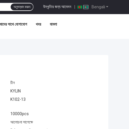
উদ্ধৃতির জন্য আবেদন
|
Bengali
অনুসন্ধান করুন
াদের সাথে যোগাযোগ
খবর
মামলা
চীন
KYLIN
K102-13
10000pcs
আলোচনা সাপেক্ষে