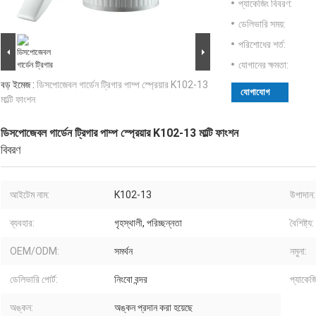
প্যাকেজিং বিবরণ:
ডেলিভারি সময়:
পরিশোধের শর্ত:
যোগানের ক্ষমতা:
বড় ইমেজ :
ডিসপোজেবল গার্ডেন ট্রিগার পাম্প স্প্রেয়ার K102-13
যোগাযোগ
মাল্টি ফাংশন
ডিসপোজেবল গার্ডেন ট্রিগার পাম্প স্প্রেয়ার K102-13 মাল্টি ফাংশন
বিবরণ
আইটেম নাম:
K102-13
উপাদান:
ব্যবহার:
গৃহস্থালী, পরিচ্ছন্নতা
বৈশিষ্ট্য:
OEM/ODM:
সমর্থন
নমুনা:
ডেলিভারি পোর্ট:
নিংবো বন্দর
প্যাকেজি
অঙ্কন:
অঙ্কন প্রদান করা হয়েছে