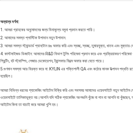
অন্যান্য বর্ণনা:
1. আমরা গ্রাহকের অনুমোদনের জন্য বিনামূল্যে নমুনা প্রদান করতে পারি।
2. আমাদের সমস্ত প্লাস্টিক উপাদান নতুন উপাদান.
3. আমরা সমস্ত স্ট্যান্ডার্ড প্যানটোন রঙ অফার করি এবং স্বচ্ছ, স্বচ্ছ, তুষারযুক্ত, ধাতব এবং মুক্তার
4. কাস্টমাইজড ডিজাইন: আমাদের R&D বিভাগ টুলিং পরিষেবা প্রদান করে এবং প্রক্রিয়াকরণ পরিষেবা প্
প্রিন্টিং, হট স্ট্যাম্পিং, লেজার ডেকোরেশন, ট্রান্সফার ফিল্মে অফার করা যেতে পারে।
5.গুণমান সমস্যা আর বিরক্ত করে না: KYLIN এর শক্তিশালী QA এবং কঠোর মানক উত্পাদন পদ্ধতি রয়ে
হয়েছিল।
আমরা বিভিন্ন ধরনের প্যাকেজিং আইটেম বিক্রি করি এবং সবসময় আমাদের ওয়েবসাইটে নতুন আইটেম 
ওয়েবসাইটে তালিকাভুক্ত নয়।আপনি যদি সঠিক প্যাকেজিং অংশগুলি খুঁজে না পান বা আপনি যা খুঁজছ
আইটেম কিনা তা যাচাই করে আমরা খুশি হব।