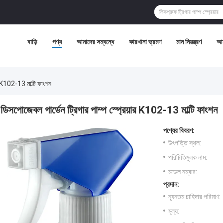
বাড়ি
পণ্য
আমাদের সম্বন্ধে
কারখানা ভ্রমণ
মান নিয়ন্ত্রণ
আম
র K102-13 মাল্টি ফাংশন
ডিসপোজেবল গার্ডেন ট্রিগার পাম্প স্প্রেয়ার K102-13 মাল্টি ফাংশন
পণ্যের বিবরণ:
উৎপত্তি স্থল:
পরিচিতিমুলক নাম:
মডেল নম্বার:
প্রদান:
ন্যূনতম চাহিদার পরিমাণ:
মূল্য: