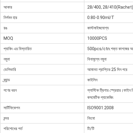
আকার
28/400, 28/410(Rachet)
নির্গমন হার
0.80-0.90ml/T
রঙ
কাস্টমাইজযোগ্য
MOQ
10000PCS
প্যাকিং এর বিস্তারিত
500pcs/ctn.শক্ত কাগজের আ
নমুনা
বিনামূল্যে নমুনা
ডেলিভারি
আমানত প্রাপ্তির 25 দিন পরে
ব্র্যান্ড
কাইলিন
পণের ধরন
প্লাস্টিক ট্রিগার স্প্রেয়ার।ফাইন
কসমেটিক প্যাকেজিং
সার্টিফিকেশন
ISO9001:2008
বন্দর
নিংবো
পরিশোধের শর্ত
টি/টি