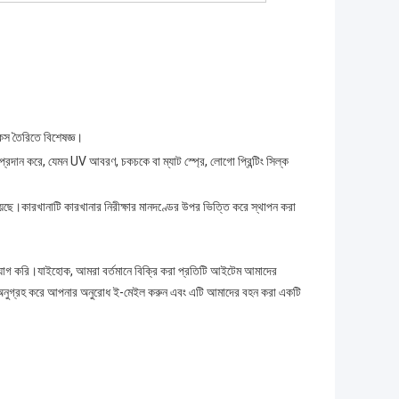
 কেস তৈরিতে বিশেষজ্ঞ।
রদান করে, যেমন UV আবরণ, চকচকে বা ম্যাট স্প্রে, লোগো প্রিন্টিং সিল্ক
ছে।কারখানাটি কারখানার নিরীক্ষার মানদণ্ডের উপর ভিত্তি করে স্থাপন করা
যোগ করি।যাইহোক, আমরা বর্তমানে বিক্রি করা প্রতিটি আইটেম আমাদের
েন, অনুগ্রহ করে আপনার অনুরোধ ই-মেইল করুন এবং এটি আমাদের বহন করা একটি