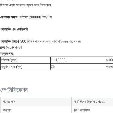
টিউবের দৈর্ঘ্য: আপনার পছন্দের উপর নির্ভর করে
যোগানের ক্ষমতা:
প্রতিদিন 200000 পিস/পিস
প্যাকেজিং এবং ডেলিভারি
প্যাকেজিং বিবরণ
: 500 পিসি / শক্ত কাগজ বা কাস্টমাইজ করা যেতে পারে
বন্দর
: নিংবো/সাংহাই
অগ্রজ সময়
:
পরিমাণ (টুকরা)
1 - 10000
>10
অনুমান।সময় (দিন)
25
আলোচ
স্পেসিফিকেশন
পণ্যের নাম
প্লাস্টিকের ট্রিগার স্প্রেয়ার
উপাদান
পিপি প্লাস্টিক