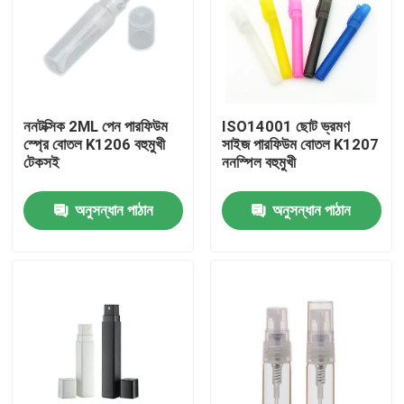
ননটক্সিক 2ML পেন পারফিউম
ISO14001 ছোট ভ্রমণ
স্প্রে বোতল K1206 বহুমুখী
সাইজ পারফিউম বোতল K1207
টেকসই
ননস্পিল বহুমুখী
অনুসন্ধান পাঠান
অনুসন্ধান পাঠান
বাড়ি
পণ্য
আমাদের সম্বন্ধে