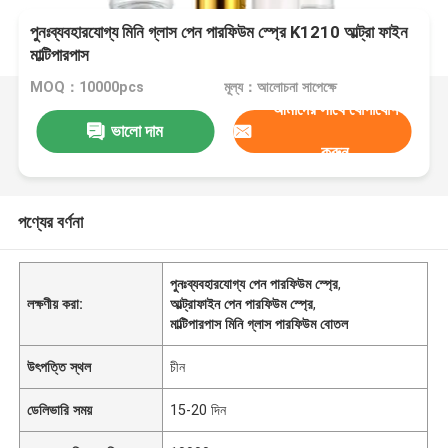
পুনঃব্যবহারযোগ্য মিনি গ্লাস পেন পারফিউম স্প্রে K1210 আল্ট্রা ফাইন
মাল্টিপারপাস
MOQ：10000pcs
মূল্য：আলোচনা সাপেক্ষে
আমাদের সাথে যোগাযোগ
ভালো দাম
করুন
পণ্যের বর্ণনা
পুনঃব্যবহারযোগ্য পেন পারফিউম স্প্রে
,
লক্ষণীয় করা:
আল্ট্রাফাইন পেন পারফিউম স্প্রে
,
মাল্টিপারপাস মিনি গ্লাস পারফিউম বোতল
উৎপত্তি স্থল
চীন
ডেলিভারি সময়
15-20 দিন