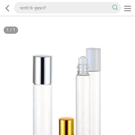
1
/
1