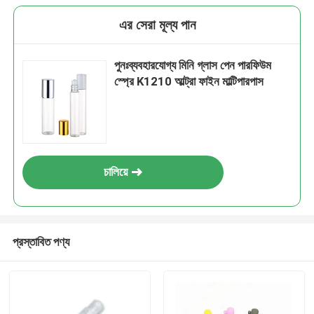
এর সেরা মূল্য পান
পুনঃব্যবহারযোগ্য মিনি গ্লাস পেন পারফিউম
স্প্রে K1210 আল্ট্রা ফাইন মাল্টিপারপাস
চালিয়ে
প্রস্তাবিত পণ্য