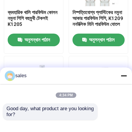
ব্যবহারিক খালি পারফিউম কোলন
নিষ্পত্তিযোগ্য প্লাস্টিকের নমুনা
কারখানা ভ্রমণ
নমুনা শিশি বহুমুখী টেকসই
আকার পারফিউম শিশি, K1209
K1205
ননটক্সিক মিনি পারফিউম বোতল
মান নিয়ন্ত্রণ
অনুসন্ধান পাঠান
অনুসন্ধান পাঠান
আমাদের সাথে যোগাযোগ
খবর
sales
মামলা
4:34 PM
Good day, what product are you looking 
পারফিউম পাম্প স্প্রেয়ার
for?
স্বচ্ছ পুনর্ব্যবহৃত পেন পারফিউম
ননস্পিল ছোট পেন পারফিউম
বোতল, K1201 লিকপ্রুফ
স্প্রে বোতল বহুমুখী
পারফিউম নমুনা শিশি
পুনর্ব্যবহারযোগ্য K1204
ট্রিগার পাম্প স্প্রেয়ার