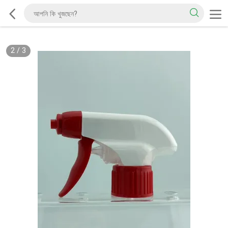
2
/
3