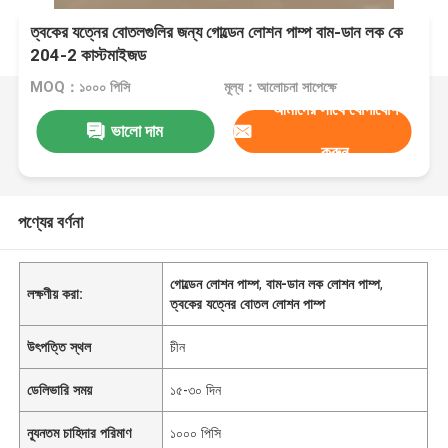
ত্বকের যত্নের বোতলগুলির জন্য গোল্ডেন লোশন পাম্প বাম-ডান লক কে
204-2 কাস্টমাইজড
MOQ：১০০০ পিসি
মূল্য：আলোচনা সাপেক্ষে
আমাদের সাথে যোগাযোগ
ভালো দাম
করুন
পণ্যের বর্ণনা
গোল্ডেন লোশন পাম্প
,
বাম-ডান লক লোশন পাম্প
,
লক্ষণীয় করা:
ত্বকের যত্নের বোতল লোশন পাম্প
উৎপত্তি স্থল
চীন
ডেলিভারি সময়
১৫-৩০ দিন
ন্যূনতম চাহিদার পরিমাণ
১০০০ পিসি