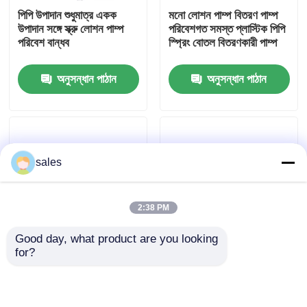
পিপি উপাদান শুধুমাত্র একক
মনো লোশন পাম্প বিতরণ পাম্প
উপাদান সঙ্গে স্ক্রু লোশন পাম্প
পরিবেশগত সমস্ত প্লাস্টিক পিপি
কারখানা ভ্রমণ
পরিবেশ বান্ধব
স্প্রিং বোতল বিতরণকারী পাম্প
অনুসন্ধান পাঠান
অনুসন্ধান পাঠান
মান নিয়ন্ত্রণ
আমাদের সাথে যোগাযোগ
sales
খবর
2:38 PM
মামলা
Good day, what product are you looking 
for?
24/410 28/410 কাস্টম রঙ
ইকো-ফ্রেন্ডলি 28/410 মনো
পারফিউম পাম্প স্প্রেয়ার
উচ্চ সব প্লাস্টিক লোশন পাম্প
উপাদান সহ সমস্ত প্লাস্টিক
একক উপাদান
লোশন পাম্প রিসাইকেল করুন
ট্রিগার পাম্প স্প্রেয়ার