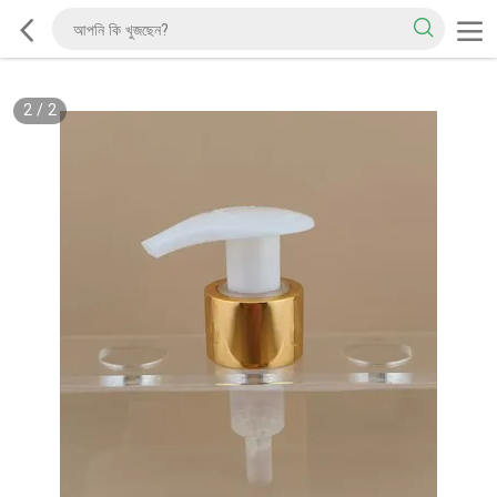
2
/
2